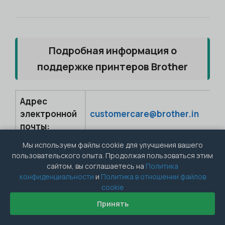
Подробная информация о
поддержке принтеров Brother
Адрес
электронной
customercare@brother.in
почты:
Мы используем файлы cookie для улучшения вашего
Номер
1800-209-8904
пользовательского опыта. Продолжая пользоваться этим
телефона:
сайтом, вы соглашаетесь на
Политика
конфиденциальности
и
Политика в отношении файлов
Официальный
cookie
https://www.brother.in/en
сайт:
Принять
Сайт
https://support.brother.com