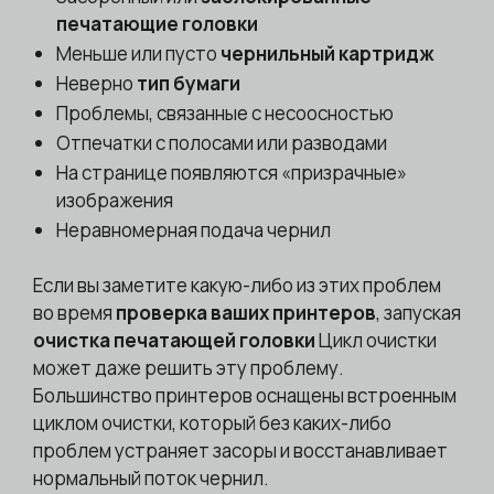
печатающие головки
Меньше или пусто
чернильный картридж
Неверно
тип бумаги
Проблемы, связанные с несоосностью
Отпечатки с полосами или разводами
На странице появляются «призрачные»
изображения
Неравномерная подача чернил
Если вы заметите какую-либо из этих проблем
во время
проверка ваших принтеров
, запуская
очистка печатающей головки
Цикл очистки
может даже решить эту проблему.
Большинство принтеров оснащены встроенным
циклом очистки, который без каких-либо
проблем устраняет засоры и восстанавливает
нормальный поток чернил.