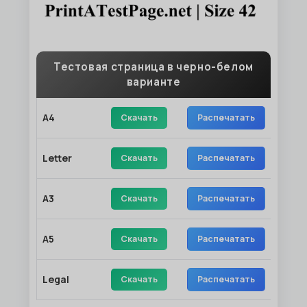
Тестовая страница в черно-белом
варианте
A4
Скачать
Распечатать
Letter
Скачать
Распечатать
A3
Скачать
Распечатать
A5
Скачать
Распечатать
Legal
Скачать
Распечатать