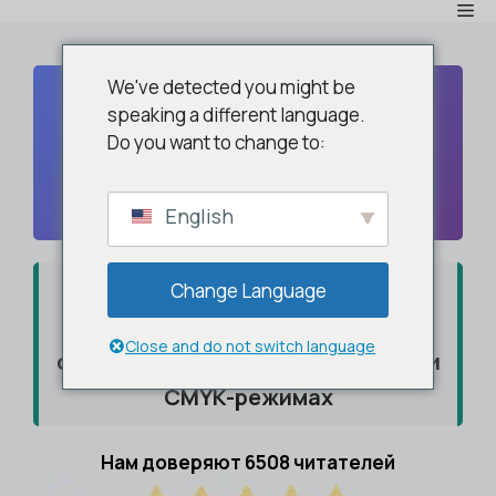
Ме
Перейти
к
содержимому
We've detected you might be
Печать тестовой страницы
speaking a different language.
(бесплатная загрузка в формате
Do you want to change to:
PDF и инструмент для проверки
принтера)
English
Быстро проверьте работу
Change Language
принтера с помощью тестовых
Close and do not switch language
страниц в черно-белом, цветном и
CMYK-режимах
Нам доверяют 6508 читателей