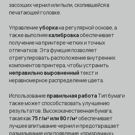
засохших чернил или пыли, скопившейся в
печатающей головке.
Управление
уборка
на регулярной основе, а
также выполняя
калибровка
обеспечивает
получение на принтере четких и точных
отпечатков. Эта функция позволяет
отрегулировать расположение внутренних
компонентов принтера, чтобы устранить
неправильно выровненный
текст и
неравномерное распределение цвета.
Использование
правильная работа
Тип бумаги
также может способствовать улучшению
результатов. Высококачественная бумага,
такая как
75 г/м² или 80 г/м²
обеспечивает
лучшее впитывание чернил и предотвращает
размазывание или появление «призрачных»