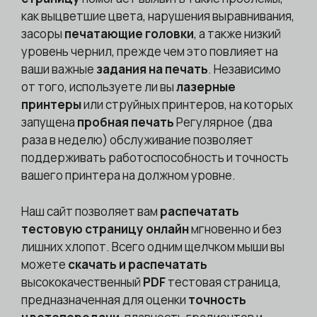
как выцветшие цвета, нарушения выравнивания,
засоры
печатающие головки
, а также низкий
уровень чернил, прежде чем это повлияет на
ваши важные
задания на печать
. Независимо
от того, используете ли вы
лазерные
принтеры
или струйных принтеров, на которых
запущена
пробная печать
Регулярное (два
раза в неделю) обслуживание позволяет
поддерживать работоспособность и точность
вашего принтера на должном уровне.
Наш сайт позволяет вам
распечатать
тестовую страницу онлайн
мгновенно и без
лишних хлопот. Всего одним щелчком мыши вы
можете
скачать и распечатать
высококачественный
PDF
тестовая страница,
предназначенная для оценки
точность