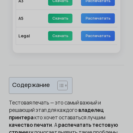
A3
Скачать
Распечатать
A5
Скачать
Распечатать
Legal
Скачать
Распечатать
Содержание
Тестовая печать — это самый важный и
решающий этап для каждого
владелец
принтера
кто хочет оставаться лучшим
качество печати
. A
распечатать тестовую
страницу
помогает выявить такие проблемы,