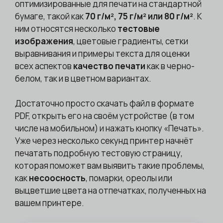
оптимизированные для печати на стандартной
бумаге, такой как
70 г/м², 75 г/м² или 80 г/м²
. К
ним относятся несколько
тестовые
изображения
, цветовые градиенты, сетки
выравнивания и примеры текста для оценки
всех аспектов
качество печати
как в черно-
белом, так и в цветном вариантах.
Достаточно просто скачать файл в формате
PDF, открыть его на своём устройстве (в том
числе на мобильном) и нажать кнопку «Печать».
Уже через несколько секунд принтер начнёт
печатать подробную тестовую страницу,
которая поможет вам выявить такие проблемы,
как
несоосность
, помарки, ореолы или
выцветшие цвета на отпечатках, полученных на
вашем принтере.