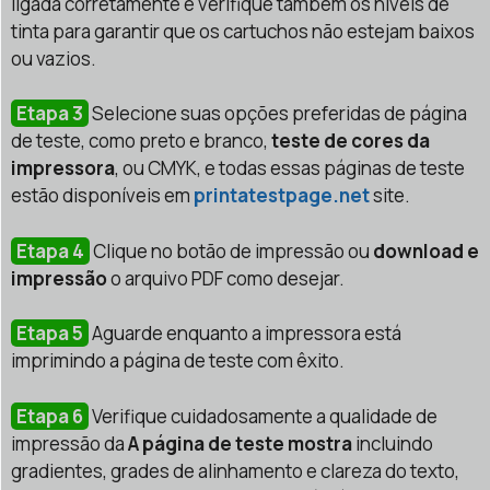
ligada corretamente e verifique também os níveis de
tinta para garantir que os cartuchos não estejam baixos
ou vazios.
Etapa 3
Selecione suas opções preferidas de página
de teste, como preto e branco,
teste de cores da
impressora
, ou CMYK, e todas essas páginas de teste
estão disponíveis em
printatestpage.net
site.
Etapa 4
Clique no botão de impressão ou
download e
impressão
o arquivo PDF como desejar.
Etapa 5
Aguarde enquanto a impressora está
imprimindo a página de teste com êxito.
Etapa 6
Verifique cuidadosamente a qualidade de
impressão da
A página de teste mostra
incluindo
gradientes, grades de alinhamento e clareza do texto,