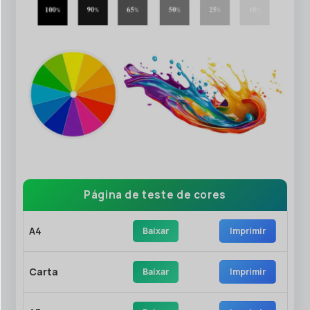
Página de teste de cores
A4
Baixar
Imprimir
Carta
Baixar
Imprimir