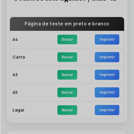
Página de teste em preto e branco
A4
Baixar
Imprimir
Carta
Baixar
Imprimir
A3
Baixar
Imprimir
A5
Baixar
Imprimir
Legal
Baixar
Imprimir